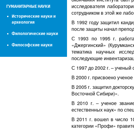
исследователя лаборатори
ГУМАНИТАРНЫЕ НАУКИ
сотрудником в этой же лабо
Исторические науки и
В 1992 году защитил канд
археология
после защиты начал препод
Филологические науки
С 1993 по 1995 г. работ
«Джергинский» (Курумкан
Философские науки
тематика научных иссле
последующие инвентаризац
С 1997 до 2002 г. – ученый
В 2000 г. присвоено ученое
В 2005 г. защитил докторск
Восточной Сибири)».
В 2010 г. – ученое звани
естественных наук» по спе
В 2011 г. вошел в число 1
категории «Профи» правите