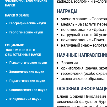
кафедра зоологии и эколог
ФИЗИКО-МАТЕМАТИЧЕСКИЕ
НАУКИ
НАГРАДЫ:
НАУКИ О ЗЕМЛЕ
ученого звания «Соросов
Географические науки
медаль «За заслуги пер
почетное звание «Действ
Геологические науки
нагрудный знак «100 усп
почетное звание «Почет
нагрудный знак – золот
СОЦИАЛЬНО-
ЭКОНОМИЧЕСКИЕ И
НАУЧНЫЕ НАПРАВЛЕНИЯ
ОБЩЕСТВЕННЫЕ НАУКИ
Зоология
Психологические науки
орнитология (фауна, экол
Экономические науки
геоэкология (особо охра
экологическое образован
Педагогические науки
ОСНОВНАЯ ИНФОРМАЦИ
Социологические науки
Елаев Эрдэни Николаевич р
Юридические науки
химический факультет Буря
окончания института был 