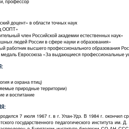
ии, профессор
ский доцент» в области точных наук
ед ООПТ»
ительный член Российской академии естественных наук»
ешных людей России в сфере науки и образования»
ный работник высшего профессионального образования Ро
ая медаль Евросоюза «За выдающиеся профессиональные у
:
огия и охрана птиц)
няемые природные территории)
ие и воспитание
Я:
одился 7 июля 1967 г. в г. Улан-Удэ. В 1984 г. окончил 
тского государственного педагогического института им. Д.
распределен в Бурятском институте биологии СО АН СССР