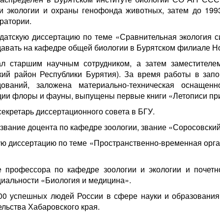
и экологии и охраны генофонда животных, затем до 199
ратории.
идатскую диссертацию по теме «Сравнительная экология с
авать на кафедре общей биологии в Бурятском филиале Но
ал старшим научным сотрудником, а затем заместителем
ский район Республики Бурятия). За время работы в за
дований, заложена материально-техническая оснащенн
ии флоры и фауны, выпущены первые книги «Летописи пр
 секретарь диссертационного совета в БГУ.
 звание доцента по кафедре зоологии, звание «Соросовский
ую диссертацию по теме «Пространственно-временная орган
е профессора по кафедре зоологии и экологии и почет
циальности «Биология и медицина».
00 успешных людей России в сфере науки и образования,
льства Хабаровского края.