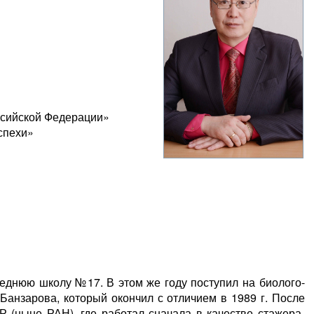
ссийской Федерации»
спехи»
среднюю школу №17. В этом же году поступил на биолого-
 Банзарова, который окончил с отличием в 1989 г. После
 (ныне РАН), где работал сначала в качестве стажера-