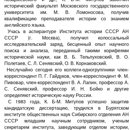
исторический факультет Московского государственного
университета им. М. В. Ломоносова, получив
квалификацию преподавателя истории со знанием
английского языка.
Учась в аспирантуре Института истории СССР АН
СССР (г. Москва), получил колоссальный
исследовательский заряд, бесценный опыт научного
поиска и анализа, переданный такими корифеями
исторической науки, как В. Б. Тельпуховский, В. О.
Полетаев, С. Л. Сенявский, О. В. Корнаковский.
Неслучайно сегодня его коллеги-одногруппники член-
корреспондент П. Г. Гайдуков, член-корреспондент Ф. М.
Пивовар, член-корреспондент В. А. Лапин, профессор А.
С. Сенявский, профессор И. Н. Бойко и другие
определяют историческую науку России.
С 1983 года, К. Б-М. Митупов успешно защитив
кандидатскую диссертацию, трудился в Бурятском
институте общественных наук Сибирского отделения АН
СССР младшим научным сотрудником, ученым
секретарем института, заведующим отделом истории,