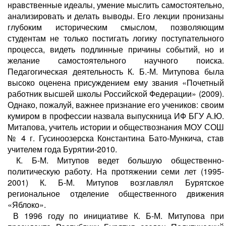
нравственные идеалы, умение мыслить самостоятельно,
анализировать и делать выводы. Его лекции пронизаны
глубоким историческим смыслом, позволяющим
студентам не только постигать логику поступательного
процесса, видеть подлинные причины событий, но и
желание самостоятельного научного поиска.
Педагогическая деятельность К. Б.-М. Митупова была
высоко оценена присуждением ему звания «Почетный
работник высшей школы Российской Федерации» (2009).
Однако, пожалуй, важнее признание его учеников: своим
кумиром в профессии назвала выпускница ИФ БГУ А.Ю.
Митапова, учитель истории и обществознания МОУ СОШ
№ 4 г. Гусиноозерска Константина Бато-Мункича, став
учителем года Бурятии-2010.
К. Б-М. Митупов ведет большую общественно-
политическую работу. На протяжении семи лет (1995-
2001) К. Б-М. Митупов возглавлял Бурятское
региональное отделение общественного движения
«Яблоко».
В 1996 году по инициативе К. Б-М. Митупова при