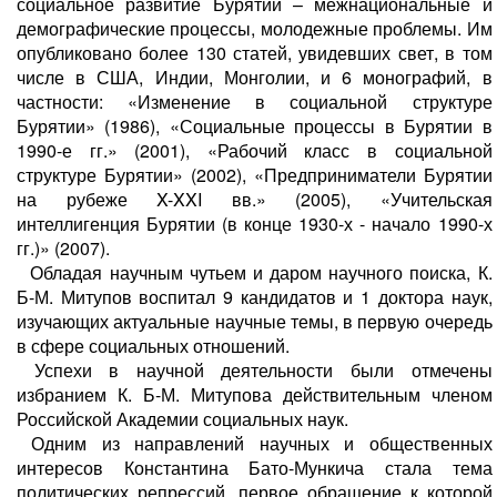
социальное развитие Бурятии – межнациональные и
демографические процессы, молодежные проблемы. Им
опубликовано более 130 статей, увидевших свет, в том
числе в США, Индии, Монголии, и 6 монографий, в
частности: «Изменение в социальной структуре
Бурятии» (1986), «Социальные процессы в Бурятии в
1990-е гг.» (2001), «Рабочий класс в социальной
структуре Бурятии» (2002), «Предприниматели Бурятии
на рубеже X-XXI вв.» (2005), «Учительская
интеллигенция Бурятии (в конце 1930-х - начало 1990-х
гг.)» (2007).
Обладая научным чутьем и даром научного поиска, К.
Б-М. Митупов воспитал 9 кандидатов и 1 доктора наук,
изучающих актуальные научные темы, в первую очередь
в сфере социальных отношений.
Успехи в научной деятельности были отмечены
избранием К. Б-М. Митупова действительным членом
Российской Академии социальных наук.
Одним из направлений научных и общественных
интересов Константина Бато-Мункича стала тема
политических репрессий, первое обращение к которой