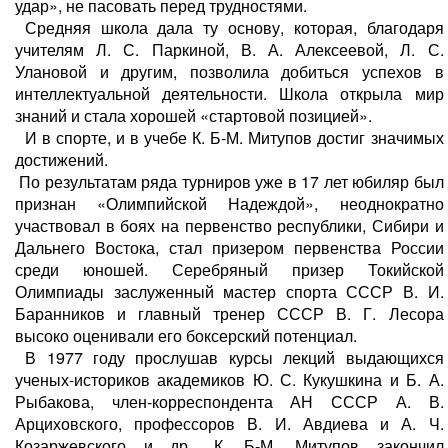
удар», не пасовать перед трудностями.
Средняя школа дала ту основу, которая, благодаря
учителям Л. С. Паркиной, В. А. Алексеевой, Л. С.
Улановой и другим, позволила добиться успехов в
интеллектуальной деятельности. Школа открыла мир
знаний и стала хорошей «стартовой позицией».
И в спорте, и в учебе К. Б-М. Митупов достиг значимых
достижений.
По результатам ряда турниров уже в 17 лет юбиляр был
признан «Олимпийской Надеждой», неоднократно
участвовал в боях на первенство республики, Сибири и
Дальнего Востока, стал призером первенства России
среди юношей. Серебряный призер Токийской
Олимпиады заслуженный мастер спорта СССР В. И.
Баранников и главный тренер СССР В. Г. Лесора
высоко оценивали его боксерский потенциал.
В 1977 году прослушав курсы лекций выдающихся
ученых-историков академиков Ю. С. Кукушкина и Б. А.
Рыбакова, член-корреспондента АН СССР А. В.
Арциховского, профессоров В. И. Авдиева и А. Ч.
Козаржевского и др., К. Б-М. Митупов закончил