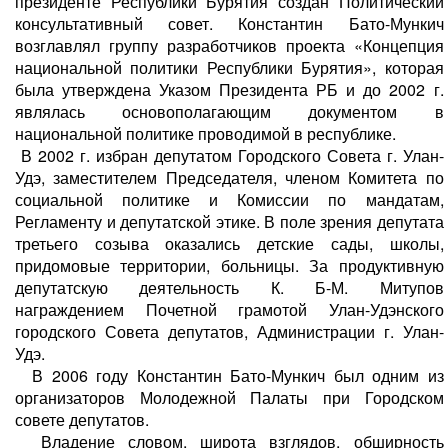
президенте Республики Бурятия создан Политический
консультативный совет. Константин Бато-Мункич
возглавлял группу разработчиков проекта «Концепция
национальной политики Республики Бурятия», которая
была утверждена Указом Президента РБ и до 2002 г.
являлась основополагающим документом в
национальной политике проводимой в республике.
В 2002 г. избран депутатом Городского Совета г. Улан-
Удэ, заместителем Председателя, членом Комитета по
социальной политике и Комиссии по мандатам,
Регламенту и депутатской этике. В поле зрения депутата
третьего созыва оказались детские сады, школы,
придомовые территории, больницы. За продуктивную
депутатскую деятельность К. Б-М. Митупов
награждением Почетной грамотой Улан-Удэнского
городского Совета депутатов, Администрации г. Улан-
Удэ.
В 2006 году Константин Бато-Мункич был одним из
организаторов Молодежной Палаты при Городском
совете депутатов.
Владение словом, широта взглядов, обширность