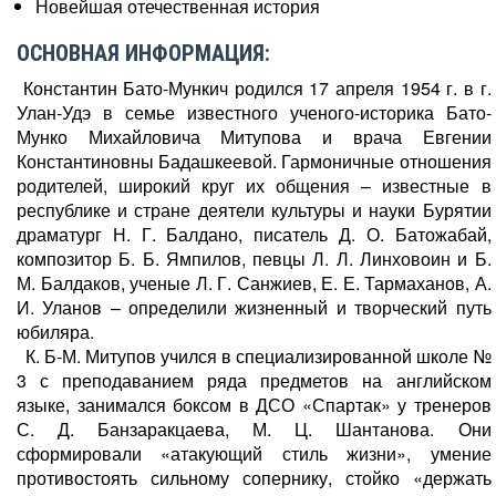
Новейшая отечественная история
ОСНОВНАЯ ИНФОРМАЦИЯ:
Константин Бато-Мункич родился 17 апреля 1954 г. в г.
Улан-Удэ в семье известного ученого-историка Бато-
Мунко Михайловича Митупова и врача Евгении
Константиновны Бадашкеевой. Гармоничные отношения
родителей, широкий круг их общения – известные в
республике и стране деятели культуры и науки Бурятии
драматург Н. Г. Балдано, писатель Д. О. Батожабай,
композитор Б. Б. Ямпилов, певцы Л. Л. Линховоин и Б.
М. Балдаков, ученые Л. Г. Санжиев, Е. Е. Тармаханов, А.
И. Уланов – определили жизненный и творческий путь
юбиляра.
К. Б-М. Митупов учился в специализированной школе №
3 с преподаванием ряда предметов на английском
языке, занимался боксом в ДСО «Спартак» у тренеров
С. Д. Банзаракцаева, М. Ц. Шантанова. Они
сформировали «атакующий стиль жизни», умение
противостоять сильному сопернику, стойко «держать